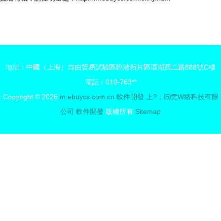
地址：中國（上海）自由貿易試驗區臨港新片區環湖西二路888號C樓
電話：010-763**
Copyright © 2026
m.ebuycs.com.cn
軟件開發
上?；⑸凭W絡科技有限
公司
軟件開發
版權所有
Sitemap